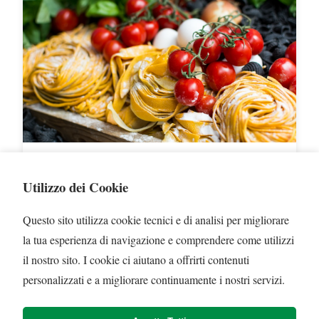
L'Arte della Pasta Fresca Fatta
Utilizzo dei Cookie
in Casa
Questo sito utilizza cookie tecnici e di analisi per migliorare
la tua esperienza di navigazione e comprendere come utilizzi
Scopri i segreti per preparare la pasta fresca perfetta
il nostro sito. I cookie ci aiutano a offrirti contenuti
come facevano le nostre nonne, con ingredienti
personalizzati e a migliorare continuamente i nostri servizi.
semplici e tanta passione.
Leggi di più