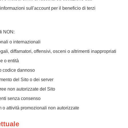
informazioni sull'account per il beneficio di terzi
 di NON:
onali o internazionali
gali, diffamatori, offensivi, osceni o altrimenti inappropriati
e o entità
 o codice dannoso
amento del Sito o dei server
ree non autorizzate del Sito
tenti senza consenso
m o attività promozionali non autorizzate
ettuale